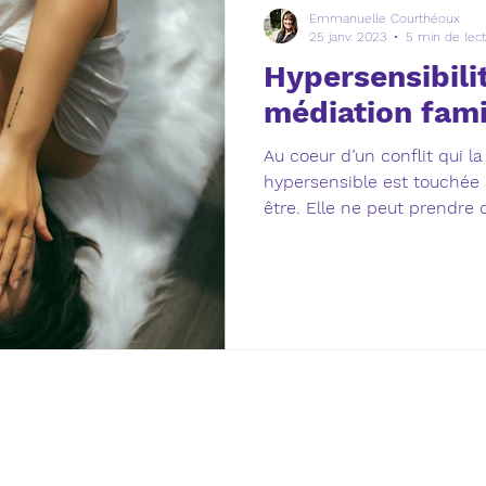
Emmanuelle Courthéoux
25 janv. 2023
5 min de lec
Hypersensibilit
médiation fami
Au coeur d’un conflit qui l
hypersensible est touchée
être. Elle ne peut prendre d