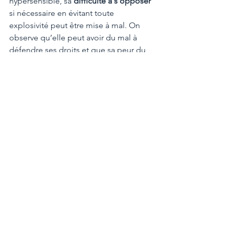
hypersensible, sa 
difficulté à s’opposer 
si nécessaire en évitant toute 
explosivité peut être mise à mal. On 
observe qu’elle peut avoir du mal à 
défendre ses droits et que sa peur du 
conflit peut l’amener à des réactions 
inadéquates balayant son propre 
intérêt. Particulièrement en médiation 
familiale, l’écueil d’excès d’attention et 
d’empathie à l’autre ne doit pas 
saboter un accord qui doit être 
équitable et respectueux de chacun. À 
la fin du processus, la prise de décision 
peut également s’avérer compliquée. 
On évitera l’impulsivité pour que la 
personne hypersensible ne prenne pas 
de décision hâtive.
Maximilien, Aude et Violette ont vécu 